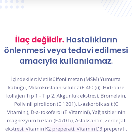
İlaç değildir.
Hastalıkların
önlenmesi veya tedavi edilmesi
amacıyla kullanılamaz.
İçindekiler: Metilsülfonilmetan (MSM) Yumurta
kabuğu, Mikrokristalin selüloz (E 460(i)), Hidrolize
kollajen Tip 1 - Tip 2, Akgünlük ekstresi, Bromelain,
Polivinil pirolidon (E 1201), L-askorbik asit (C
Vitamini), D-a-tokoferol (E Vitamini), Yağ asitlerinin
magnezyum tuzları (E470 b), Astaksantin, Zerdeçal
ekstresi, Vitamin K2 preperati, Vitamin D3 preperati,